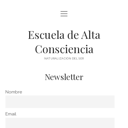
abrir
BLOG Y ARTÍCULOS
menú
Escuela de Alta
whatsapp
Consciencia
NATURALIZACIÓN DEL SER
Newsletter
Nombre
Email