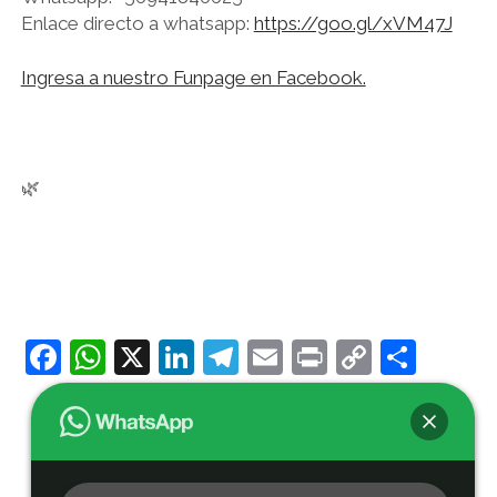
Enlace directo a whatsapp:
https://goo.gl/xVM47J
Ingresa a nuestro Funpage en Facebook.
🌿
F
W
X
Li
T
E
Pr
C
C
a
h
n
el
m
in
o
o
c
at
k
e
ai
t
p
m
e
s
e
gr
l
y
p