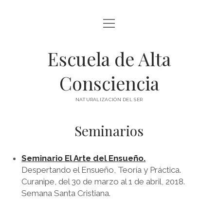
abrir
BLOG Y ARTÍCULOS
menú
Escuela de Alta
whatsapp
Consciencia
NATURALIZACIÓN DEL SER
Seminarios
Seminario El Arte del Ensueño.
Despertando el Ensueño, Teoría y Práctica.
Curanipe, del 30 de marzo al 1 de abril, 2018.
Semana Santa Cristiana.