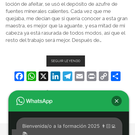
loción de afeitar, se usó el depósito de azufre de
fuentes minerales calientes. Cada vez que me
quejaba, me decían que si quería conocer a esta gran
maestra, es mejor que la aguante, y esa mitad de mi
cabeza ya está rasurada de todos modos, así que el
resto del trabajo será mejor. Después de…
ENCONTRANDO
SEGUIR LEYENDO
AL
GURÚ.
F
W
X
Li
T
E
Pr
C
C
CHÖGYAM
a
h
n
el
m
in
o
o
TRUNGPA.
c
at
DEJA UN COMENTARIO
k
e
ai
t
p
m
e
s
e
gr
l
y
p
b
A
dI
a
Li
ar
o
p
n
m
n
tir
Bienvenida/o a la formación 2025 👨🏻‍💻
o
p
k
📚
Tema Chosen para WordPress
de Compete Themes.