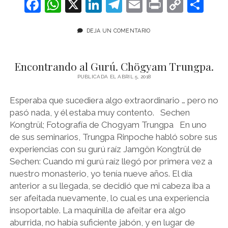
F
W
X
Li
T
E
Pr
C
C
TRUNGPA,
a
h
n
el
m
in
o
o
EL
HIELO
c
at
DEJA UN COMENTARIO
k
e
ai
t
p
m
OBSTRUYÓ
EL
e
s
e
gr
l
y
p
PUERTO.
Encontrando al Gurú. Chögyam Trungpa.
b
A
dI
a
Li
ar
PUBLICADA EL ABRIL 5, 2018
o
p
n
m
n
tir
o
p
k
Esperaba que sucediera algo extraordinario … pero no
pasó nada, y él estaba muy contento. Sechen
k
Kongtrül; Fotografía de Chogyam Trungpa En uno
de sus seminarios, Trungpa Rinpoche habló sobre sus
experiencias con su gurú raíz Jamgön Kongtrül de
Sechen: Cuando mi gurú raíz llegó por primera vez a
nuestro monasterio, yo tenía nueve años. El día
anterior a su llegada, se decidió que mi cabeza iba a
ser afeitada nuevamente, lo cual es una experiencia
insoportable. La maquinilla de afeitar era algo
aburrida, no había suficiente jabón, y en lugar de