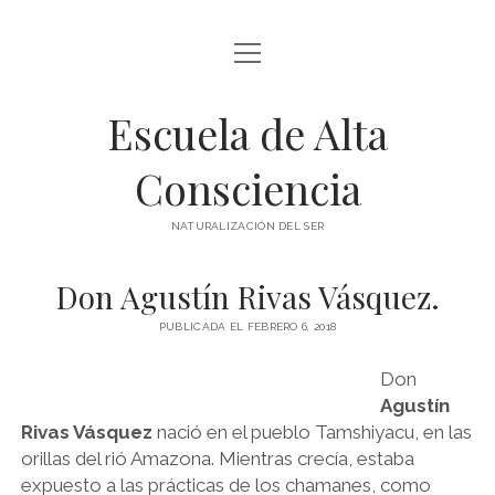
abrir
BLOG Y ARTÍCULOS
menú
Escuela de Alta
whatsapp
Consciencia
NATURALIZACIÓN DEL SER
Don Agustín Rivas Vásquez.
PUBLICADA EL FEBRERO 6, 2018
Don
Agustín
Rivas Vásquez
nació en el pueblo Tamshiyacu, en las
orillas del rió Amazona. Mientras crecía, estaba
expuesto a las prácticas de los chamanes, como