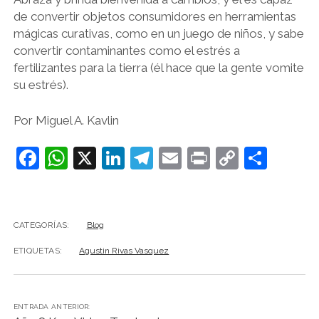
de convertir objetos consumidores en herramientas
mágicas curativas, como en un juego de niños, y sabe
convertir contaminantes como el estrés a
fertilizantes para la tierra (él hace que la gente vomite
su estrés).
Por Miguel A. Kavlin
F
W
X
Li
T
E
Pr
C
C
a
h
n
el
m
in
o
o
c
at
k
e
ai
t
p
m
e
s
e
gr
l
y
p
CATEGORÍAS:
Blog
b
A
dI
a
Li
ar
ETIQUETAS:
Agustin Rivas Vasquez
o
p
n
m
n
tir
o
p
k
ENTRADA ANTERIOR:
k