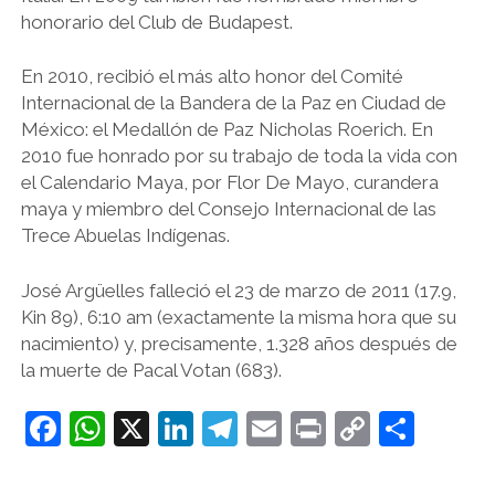
honorario del Club de Budapest.
En 2010, recibió el más alto honor del Comité
Internacional de la Bandera de la Paz en Ciudad de
México: el Medallón de Paz Nicholas Roerich. En
2010 fue honrado por su trabajo de toda la vida con
el Calendario Maya, por Flor De Mayo, curandera
maya y miembro del Consejo Internacional de las
Trece Abuelas Indígenas.
José Argüelles falleció el 23 de marzo de 2011 (17.9,
Kin 89), 6:10 am (exactamente la misma hora que su
nacimiento) y, precisamente, 1.328 años después de
la muerte de Pacal Votan (683).
F
W
X
Li
T
E
Pr
C
C
a
h
n
el
m
in
o
o