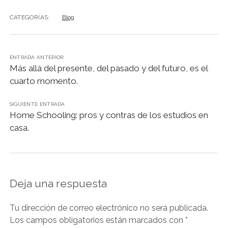
c
at
k
e
ai
t
p
m
e
s
e
gr
l
y
p
CATEGORÍAS:
Blog
b
A
dI
a
Li
ar
o
p
n
m
n
tir
ENTRADA ANTERIOR:
o
p
k
Más allá del presente, del pasado y del futuro, es el
k
cuarto momento.
SIGUIENTE ENTRADA
Home Schooling: pros y contras de los estudios en
casa.
Deja una respuesta
Tu dirección de correo electrónico no será publicada.
Los campos obligatorios están marcados con
*