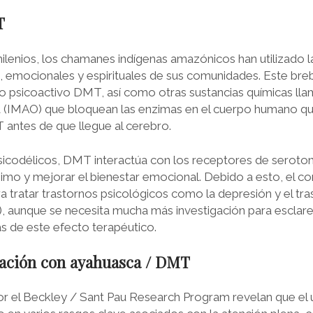
T
 milenios, los chamanes indígenas amazónicos han utilizado 
s, emocionales y espirituales de sus comunidades. Este breb
 psicoactivo DMT, así como otras sustancias químicas lla
 (IMAO) que bloquean las enzimas en el cuerpo humano 
ntes de que llegue al cerebro.
sicodélicos, DMT interactúa con los receptores de seroton
nimo y mejorar el bienestar emocional. Debido a esto, el 
ra tratar trastornos psicológicos como la depresión y el tr
, aunque se necesita mucha más investigación para esclar
s de este efecto terapéutico.
gación con ayahuasca / DMT
or el Beckley / Sant Pau Research Program revelan que el