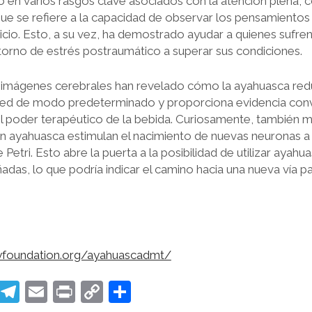
en varios rasgos clave asociados con la atención plena, 
e se refiere a la capacidad de observar los pensamientos
icio. Esto, a su vez, ha demostrado ayudar a quienes sufre
storno de estrés postraumático a superar sus condiciones.
 imágenes cerebrales han revelado cómo la ayahuasca redu
 red de modo predeterminado y proporciona evidencia con
el poder terapéutico de la bebida. Curiosamente, tambié
 ayahuasca estimulan el nacimiento de nuevas neuronas a p
Petri. Esto abre la puerta a la posibilidad de utilizar ayahu
adas, lo que podría indicar el camino hacia una nueva vía pa
eyfoundation.org/ayahuascadmt/
Li
T
E
Pr
C
C