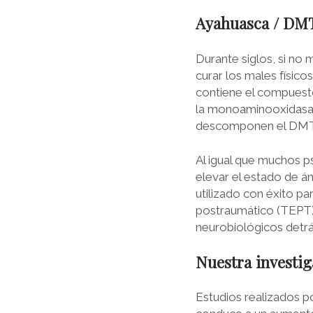
Ayahuasca / DM
Durante siglos, si no
curar los males físico
contiene el compuesto
la monoaminooxidasa
descomponen el DMT a
Al igual que muchos p
elevar el estado de á
utilizado con éxito pa
postraumático (TEPT)
neurobiológicos detrá
Nuestra investi
Estudios realizados p