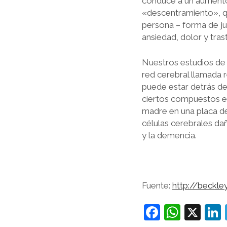
conduce a un aumento 
«descentramiento», qu
persona – forma de ju
ansiedad, dolor y tra
Nuestros estudios de
red cerebral llamada
puede estar detrás d
ciertos compuestos en
madre en una placa de 
células cerebrales dañ
y la demencia.
Fuente:
http://beckl
F
W
X