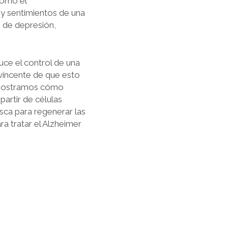
como el
 y sentimientos de una
n de depresión,
ce el control de una
vincente de que esto
n mostramos cómo
artir de células
asca para regenerar las
ra tratar el Alzheimer