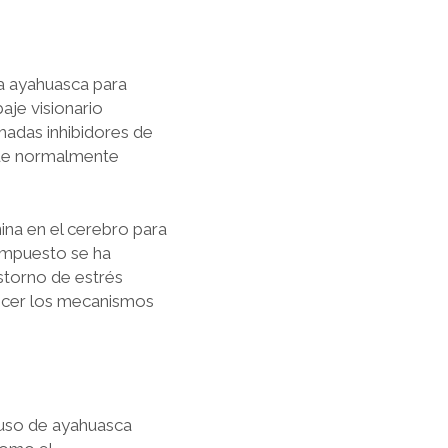
la ayahuasca para
aje visionario
madas inhibidores de
que normalmente
ina en el cerebro para
compuesto se ha
astorno de estrés
ecer los mecanismos
 uso de ayahuasca