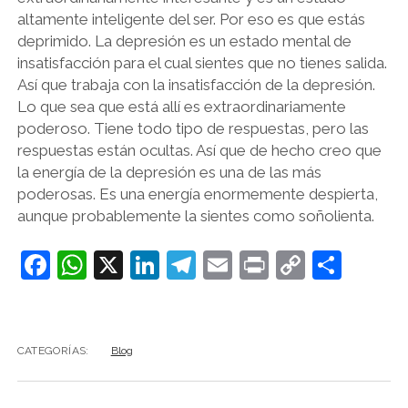
altamente inteligente del ser. Por eso es que estás
deprimido. La depresión es un estado mental de
insatisfacción para el cual sientes que no tienes salida.
Así que trabaja con la insatisfacción de la depresión.
Lo que sea que está allí es extraordinariamente
poderoso. Tiene todo tipo de respuestas, pero las
respuestas están ocultas. Así que de hecho creo que
la energía de la depresión es una de las más
poderosas. Es una energía enormemente despierta,
aunque probablemente la sientes como soñolienta.
F
W
X
Li
T
E
Pr
C
C
a
h
n
el
m
in
o
o
c
at
k
e
ai
t
p
m
e
s
e
gr
l
y
p
CATEGORÍAS:
Blog
b
A
dI
a
Li
ar