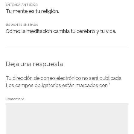
o
p
n
m
n
tir
ENTRADA ANTERIOR:
o
p
k
Tu mente es tu religión.
k
SIGUIENTE ENTRADA
Cómo la meditación cambia tu cerebro y tu vida.
Deja una respuesta
Tu dirección de correo electrónico no será publicada.
Los campos obligatorios están marcados con
*
Comentario