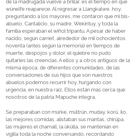
de la madrugada vuelve a brillar, es el tiempo en que
wünelfe reaparece. Al regresar a Llangkalwe, hoy,
preguntando a los mayores, me contaron que mi bis-
abuelo, Cantalicio, su madre, Wekintuy, y toda la
familia esperaban el wiñol tripantu. A pesar de haber
nacido, según carnet, alrededor de mil ochocientos
noventa (antes según la memoria) en tiempos de
muerte, despojos y dolor, el quiebre no pudo
quitarles las creencias. A ellos y a otros antiguos de la
misma época, de diferentes comunidades, de las
conversaciones de sus hijos que son nuestros
abuelos podemos recurrir hoy, hurgando con
urgencia, en nuestra raíz. Ellos están más cerca que
nosotros de la patria Mapuche íntegra.
Se preparaban con mürke, mültrün, muday, korü, ilo,
las mejores comidas, alistaban sus mantas, chirüpa,
las mujeres el chamall, la ükülla, se mantenían en
vigilia toda la noche conversando, recordando