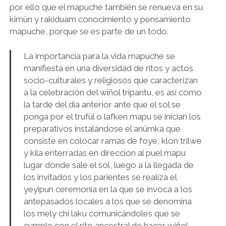
por ello que el mapuche también se renueva en su
kimün y rakiduam conocimiento y pensamiento
mapuche, porque se es parte de un todo.
La importancia para la vida mapuche se
manifiesta en una diversidad de ritos y actos
socio-culturales y religiosos que caracterizan
a la celebración del wiñol tripantu, es así como
la tarde del día anterior ante que el sol se
ponga por el trufül o lafken mapu se inician los
preparativos instalándose el anümka que
consiste en colocar ramas de foye, klon trilwe
y kila enterradas en dirección al puel mapu
lugar donde sale el sol, luego a la llegada de
los invitados y los parientes se realiza el
yeyipun ceremonia en la que se invoca a los
antepasados locales a los que se denomina
los mely chi laku comunicándoles que se
cumple con el rito ancestral de hacer wiñol