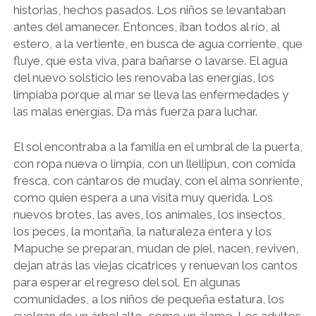
historias, hechos pasados. Los niños se levantaban
antes del amanecer. Entonces, iban todos al río, al
estero, a la vertiente, en busca de agua corriente, que
fluye, que esta viva, para bañarse o lavarse. El agua
del nuevo solsticio les renovaba las energías, los
limpiaba porque al mar se lleva las enfermedades y
las malas energías. Da más fuerza para luchar.
El sol encontraba a la familia en el umbral de la puerta,
con ropa nueva o limpia, con un llellipun, con comida
fresca, con cántaros de muday, con el alma sonriente,
como quien espera a una visita muy querida. Los
nuevos brotes, las aves, los animales, los insectos,
los peces, la montaña, la naturaleza entera y los
Mapuche se preparan, mudan de piel, nacen, reviven,
dejan atrás las viejas cicatrices y renuevan los cantos
para esperar el regreso del sol. En algunas
comunidades, a los niños de pequeña estatura, los
cuelgan de un árbol alto, como un álamo. Los adultos