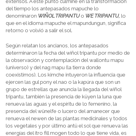
extensos. A este punto culmine en la transformación
del tiempo los antepasados mapuche lo
denominaron
WIÑOL TRIPANTU
o
WE TRIPANTU,
lo
que en el idioma mapuche el mapundungun, significa
retorno o volvió a salir el sol.
Según relatan los ancianos, los antepasados
determinaron la fecha del wiñol tripantu por medio de
la observación y contemplación del wallontu mapu
(universo) y del nag mapu (la tierra donde
coexistimos). Los kimche intuyeron la influencia que
ejercen las gul pony el nao o la kapúra que son un
grupo de estrellas que anuncia la llegada del wiñol
tripantu, también la presencia de küyen la luna que
renueva las aguas y el espíritu de lo femenino, la
presencia del wünelfe o lucero del amanecer que
renueva el newen de las plantas medicinales y todos
los vegetales y por último antü el sol que renueva las
energías del itro fill mogen todo lo que tiene vida, es