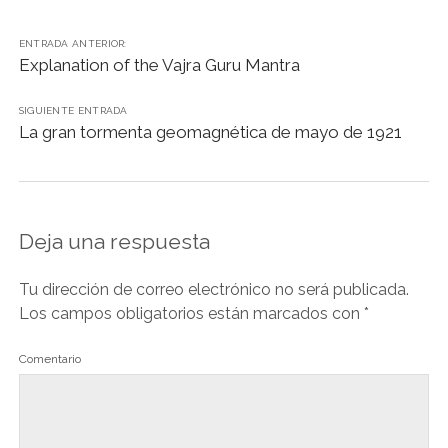
o
p
n
m
n
tir
ENTRADA ANTERIOR:
o
p
k
Explanation of the Vajra Guru Mantra
k
SIGUIENTE ENTRADA
La gran tormenta geomagnética de mayo de 1921
Deja una respuesta
Tu dirección de correo electrónico no será publicada.
Los campos obligatorios están marcados con
*
Comentario