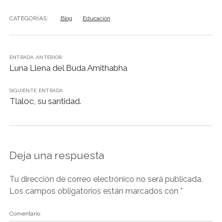
c
at
k
e
ai
t
p
m
e
s
e
gr
l
y
p
CATEGORÍAS:
Blog
Educación
b
A
dI
a
Li
ar
o
p
n
m
n
tir
ENTRADA ANTERIOR:
o
p
k
Luna Llena del Buda Amithabha
k
SIGUIENTE ENTRADA
Tlaloc, su santidad.
Deja una respuesta
Tu dirección de correo electrónico no será publicada.
Los campos obligatorios están marcados con
*
Comentario