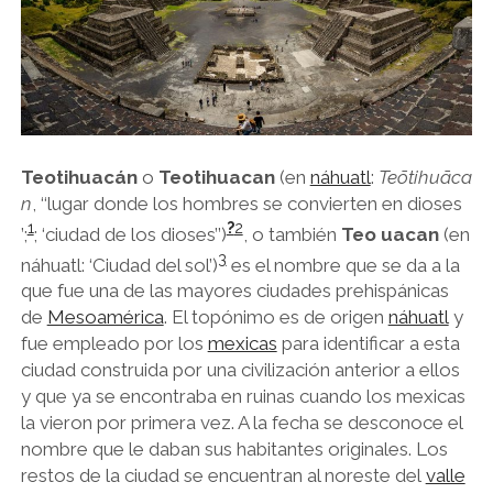
Teotihuacán
o
Teotihuacan
(en
náhuatl
:
Teōtihuāca
n
, ‘‘lugar donde los hombres se convierten en dioses
1
?
2
’;
​; ‘ciudad de los dioses’’)
​, o también
Teo uacan
(en
3
náhuatl: ‘Ciudad del sol’)
​ es el nombre que se da a la
que fue una de las mayores ciudades prehispánicas
de
Mesoamérica
. El topónimo es de origen
náhuatl
y
fue empleado por los
mexicas
para identificar a esta
ciudad construida por una civilización anterior a ellos
y que ya se encontraba en ruinas cuando los mexicas
la vieron por primera vez. A la fecha se desconoce el
nombre que le daban sus habitantes originales. Los
restos de la ciudad se encuentran al noreste del
valle