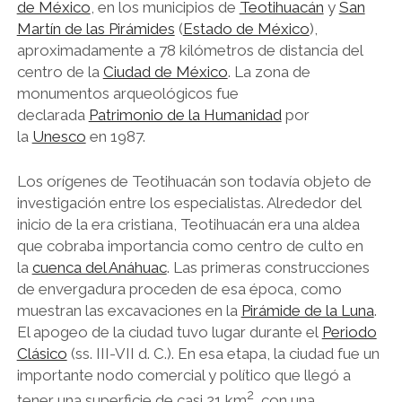
de México
, en los municipios de
Teotihuacán
y
San
Martín de las Pirámides
(
Estado de México
),
aproximadamente a 78 kilómetros de distancia del
centro de la
Ciudad de México
. La zona de
monumentos arqueológicos fue
declarada
Patrimonio de la Humanidad
por
la
Unesco
en 1987.
Los orígenes de Teotihuacán son todavía objeto de
investigación entre los especialistas. Alrededor del
inicio de la era cristiana, Teotihuacán era una aldea
que cobraba importancia como centro de culto en
la
cuenca del Anáhuac
. Las primeras construcciones
de envergadura proceden de esa época, como
muestran las excavaciones en la
Pirámide de la Luna
.
El apogeo de la ciudad tuvo lugar durante el
Periodo
Clásico
(ss. III-VII d. C.). En esa etapa, la ciudad fue un
importante nodo comercial y político que llegó a
2
tener una superficie de casi 21 km
, con una