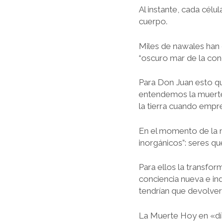
Al instante, cada célu
cuerpo.
Miles de nawales han c
“oscuro mar de la conc
Para Don Juan esto qu
entendemos la muerte,
la tierra cuando empre
En el momento de la m
inorgánicos”: seres q
Para ellos la transfor
conciencia nueva e ind
tendrían que devolver 
La Muerte Hoy en «dí