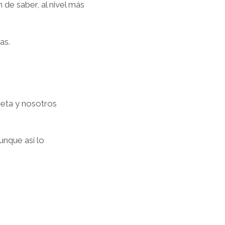
 de saber, al nivel más
as.
reta y nosotros
unque así lo