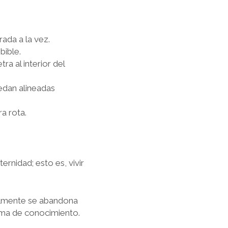
ada a la vez.
bible.
a al interior del
edan alineadas
a rota.
ternidad; esto es, vivir
almente se abandona
lama de conocimiento.