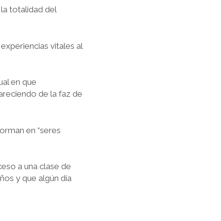
la totalidad del
xperiencias vitales al
ual en que
areciendo de la faz de
forman en “seres
cceso a una clase de
años y que algún día
.