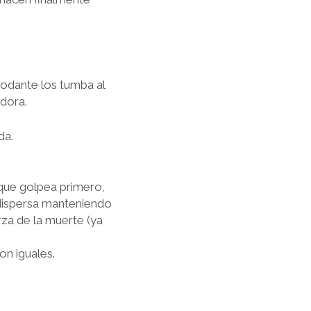
rodante los tumba al
adora.
da.
 que golpea primero,
 dispersa manteniendo
za de la muerte (ya
on iguales.