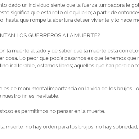
to dado un individuo siente que la fuerza tumbadora le g
 esto significa que está roto el equilibrio; a partir de enton
 hasta que rompe la abertura del ser viviente y lo hace mo
NTAN LOS GUERREROS A LA MUERTE?
n la muerte al lado y de saber que la muerte está con ellos
ier cosa. Lo peor que podía pasarnos es que tenemos que 
tino inalterable, estamos libres; aquellos que han perdido 
e es de monumental importancia en la vida de los brujos, l
 nuestro fin es inevitable.
toso es permitirnos no pensar en la muerte.
e la muerte, no hay orden para los brujos, no hay sobriedad,