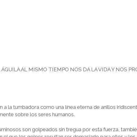
 ÁGUILA AL MISMO TIEMPO NOS DA LA VIDA Y NOS P
n a la tumbadora como una línea eterna de anillos iridiscen
mente sobre los seres humanos.
uminosos son golpeados sin tregua por esta fuerza, tambié
en el que los golpes resultan ser demasiado para ellos y lo