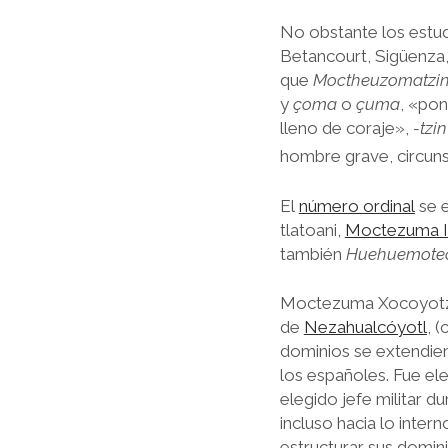
No obstante los estu
Betancourt, Sigüenza,
que
Moctheuzomatzi
y
çoma
o
çuma
, «pon
lleno de coraje»,
-tzin
hombre grave, circuns
El
número ordinal
se e
tlatoani,
Moctezuma I
también
Huehuemote
Moctezuma Xocoyotzi
de
Nezahualcóyotl
, 
dominios se extendier
los españoles. Fue el
elegido jefe militar d
incluso hacia lo inte
estructurar sus domin