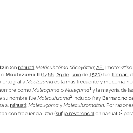
zin
(en
náhuatl
Motēcuhzōma Xōcoyōtzin
;
AFI
[moteːkʷˈsoː
) o
Moctezuma II
(
1466
–
29 de junio
de
1520
) fue
tlatoani
d
a ortografía
Moctezuma
es la más frecuente y moderna; no
1
u nombre como
Mutecçuma
o
Muteçuma
​ y la mayoría de l
2
ue su nombre fue
Motecuhzoma
​ incluido fray
Bernardino d
ma al
náhuatl
:
Motecuçoma
y
Motecuhzomatzin
. Por razone
3
gaba con frecuencia
-tzin
(
sufijo reverencial
en náhuatl)
​ par