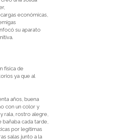
er,
 cargas económicas,
nemigas
enfocó su aparato
itiva.
 física de
rios ya que al
nta años, buena
o con un color y
y rala, rostro alegre,
e bañaba cada tarde,
icas por legítimas
s salas junto a la