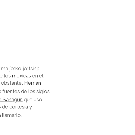
ma ʃoːkoˈjoːtsin]:
e los
mexicas
en el
 obstante,
Hernán
as fuentes de los siglos
e Sahagún
que usó
s de cortesía y
a llamarlo.