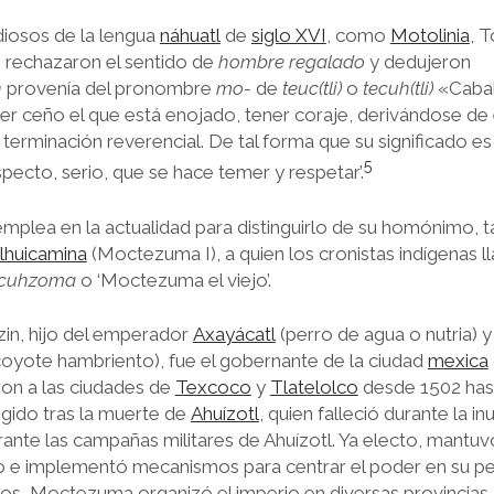
diosos de la lengua
náhuatl
de
siglo XVI
, como
Motolinia
, 
 rechazaron el sentido de
hombre regalado
y dedujeron
n
provenía del pronombre
mo-
de
teuc(tli)
o
tecuh(tli)
«Cabal
er ceño el que está enojado, tener coraje, derivándose de 
terminación reverencial. De tal forma que su significado e
5
pecto, serio, que se hace temer y respetar’.
mplea en la actualidad para distinguirlo de su homónimo, 
lhuicamina
(Moctezuma I), a quien los cronistas indígenas 
cuhzoma
o ‘Moctezuma el viejo’.
n, hijo del emperador
Axayácatl
(perro de agua o nutria) y 
(coyote hambriento), fue el gobernante de la ciudad
mexica
on a las ciudades de
Texcoco
y
Tlatelolco
desde 1502 hast
egido tras la muerte de
Ahuízotl
, quien falleció durante la i
urante las campañas militares de Ahuízotl. Ya electo, mantuv
rno e implementó mecanismos para centrar el poder en su per
ios, Moctezuma organizó el imperio en diversas provincias,