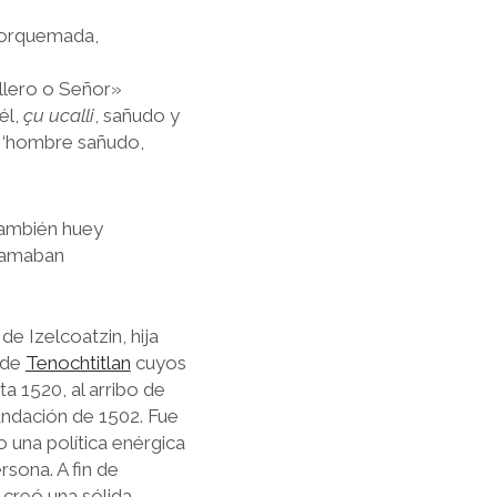
Torquemada,
lero o Señor»
él,
çu ucalli
, sañudo y
s ‘hombre sañudo,
también huey
llamaban
de Izelcoatzin, hija
de
Tenochtitlan
cuyos
a 1520, al arribo de
nundación de 1502. Fue
o una política enérgica
sona. A fin de
 creó una sólida