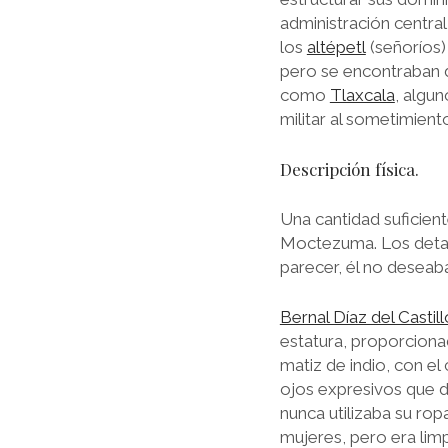
administración central
los
altépetl
(señoríos)
pero se encontraban 
como
Tlaxcala
, algu
militar al sometimient
Descripción física.
Una cantidad suficient
Moctezuma. Los detal
parecer, él no deseab
Bernal Díaz del Castill
estatura, proporciona
matiz de indio, con el 
ojos expresivos que 
nunca utilizaba su ro
mujeres, pero era lim