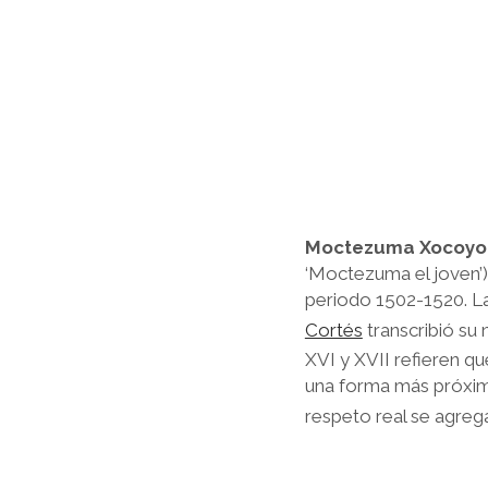
Moctezuma Xocoyot
‘Moctezuma el joven’
periodo 1502-1520. L
Cortés
transcribió s
XVI y XVII refieren q
una forma más próxi
respeto real se agre