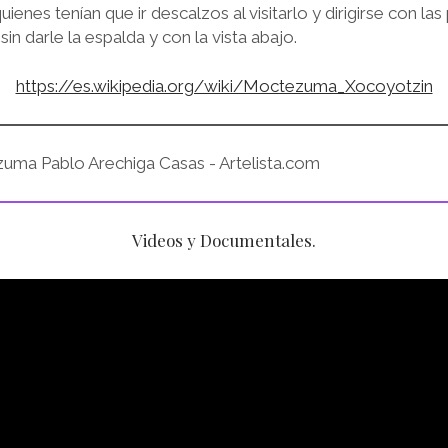
ienes tenían que ir descalzos al visitarlo y dirigirse con las
sin darle la espalda y con la vista abajo.
https://es.wikipedia.org/wiki/Moctezuma_Xocoyotzin
Videos y Documentales.