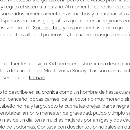
 y reguló el sistema tributario. Al momento de recibir el pod
 sometidos numéricamente eran muchos y tributaban altas
dispersos en zonas geográficas que contenían regiones e
nos señoríos de
Xoconochco
y los purépechas, por lo que 
o de dichos altépetl poderosos, lo cual no consiguió en defin
e de fuentes del siglo XVI permiten esbozar una descripción
les del carácter de Moctezuma Xocoyotzin son contradicto
a ser elegido
tlatoani
.
o
lo describe en
su crónica
como un hombre de hasta cuare
do, cenceño, pocas carnes, de un color no muy moreno sin
cabello no muy largo, solo le cubría las orejas, barba negra 
denotaban amor o menester de gravedad, pulido y limpio s
pa más de un día; tenía muchas mujeres por amigas y dos cac
pio de sodomías. Contaba con doscientos principales en otra