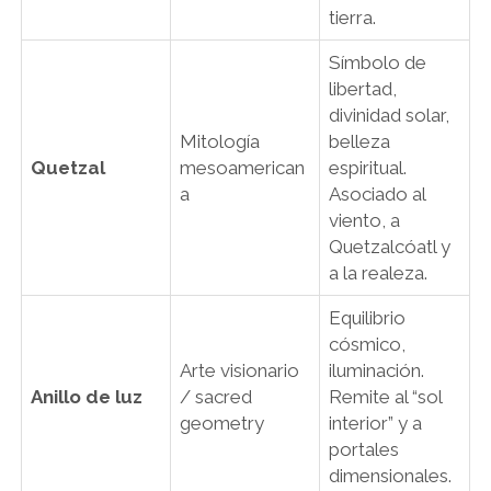
tierra.
Símbolo de
libertad,
divinidad solar,
Mitología
belleza
Quetzal
mesoamerican
espiritual.
a
Asociado al
viento, a
Quetzalcóatl y
a la realeza.
Equilibrio
cósmico,
Arte visionario
iluminación.
Anillo de luz
/ sacred
Remite al “sol
geometry
interior” y a
portales
dimensionales.