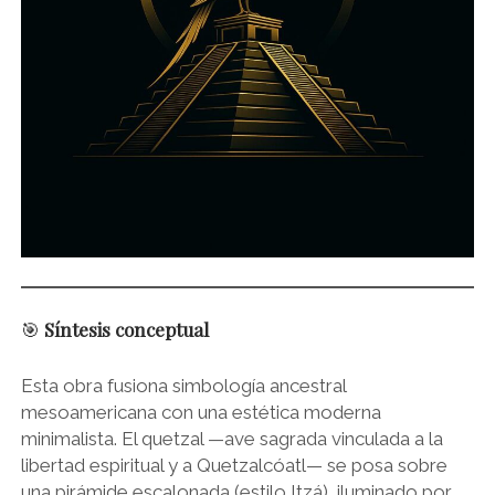
🎯
Síntesis conceptual
Esta obra fusiona simbología ancestral
mesoamericana con una estética moderna
minimalista. El quetzal —ave sagrada vinculada a la
libertad espiritual y a Quetzalcóatl— se posa sobre
una pirámide escalonada (estilo Itzá), iluminado por