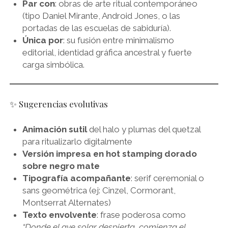
Par con
: obras de arte ritual contemporáneo
(tipo Daniel Mirante, Android Jones, o las
portadas de las escuelas de sabiduría).
Única por
: su fusión entre minimalismo
editorial, identidad gráfica ancestral y fuerte
carga simbólica.
✨ Sugerencias evolutivas
Animación sutil
del halo y plumas del quetzal
para ritualizarlo digitalmente
Versión impresa en hot stamping dorado
sobre negro mate
Tipografía acompañante
: serif ceremonial o
sans geométrica (ej: Cinzel, Cormorant,
Montserrat Alternates)
Texto envolvente
: frase poderosa como
“Donde el ave solar despierta, comienza el