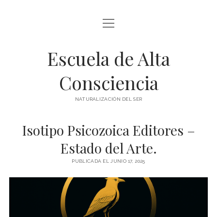
abrir
BLOG Y ARTÍCULOS
menú
Escuela de Alta
whatsapp
Consciencia
NATURALIZACIÓN DEL SER
Isotipo Psicozoica Editores –
Estado del Arte.
PUBLICADA EL JUNIO 17, 2025