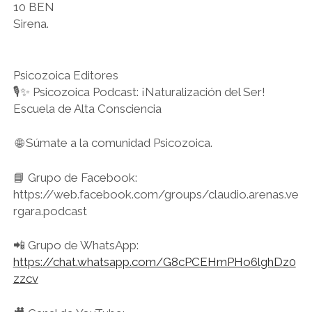
10 BEN
Sirena.
Psicozoica Editores
🎙✨ Psicozoica Podcast: ¡Naturalización del Ser!
Escuela de Alta Consciencia
🌐 Súmate a la comunidad Psicozoica.
📘 Grupo de Facebook:
https://web.facebook.com/groups/claudio.arenas.ve
rgara.podcast
📲 Grupo de WhatsApp:
https://chat.whatsapp.com/G8cPCEHmPHo6lghDz0
zzcv