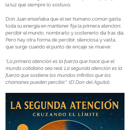
la luz que siempre lo sostuvo.
Don Juan enseñaba que el ser humano común gasta
toda su energía en mantener fija la primera atención:
percibir el mundo, nombrarlo y sostenerlo día tras día.
Pero hay otra forma de percibir, silenciosa y vasta,
que surge cuando el punto de encaje se mueve:
“La primera atención es la fuerza que hace que el
mundo cotidiano sea real. La segunda atención es la
fuerza que sostiene los mundos infinitos que los
chamanes pueden percibir.”
(
El Don del Águila
).