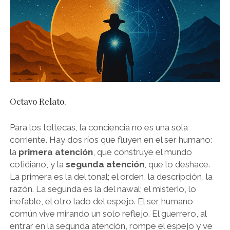
Octavo Relato.
Para los toltecas, la conciencia no es una sola
corriente. Hay dos ríos que fluyen en el ser humano:
la
primera atención
, que construye el mundo
cotidiano, y la
segunda atención
, que lo deshace.
La primera es la del tonal; el orden, la descripción, la
razón. La segunda es la del nawal; el misterio, lo
inefable, el otro lado del espejo. El ser humano
común vive mirando un solo reflejo. El guerrero, al
entrar en la segunda atención, rompe el espejo y ve