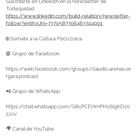
Suscribirte en LinkedIn en la Newsletter de
Toltequidad:
https://www.linkedin.com/build-relation/newsletter-
follow?entityUrn=7370587306463744001
🌐 Súmate a la Cultura Psicozoica.
📘 Grupo de Facebook:
https://web.facebook.com/groups/claudio.arenas.ve
rgara.podcast
📲 Grupo de WhatsApp:
https://chat.whatsapp.com/G8cPCEHmPHo6lghDz0
zzcv
🎥 Canal de YouTube: