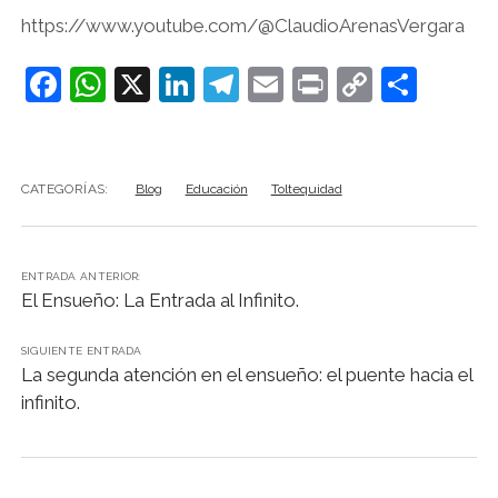
https://www.youtube.com/@ClaudioArenasVergara
F
W
X
Li
T
E
Pr
C
C
a
h
n
el
m
in
o
o
c
at
k
e
ai
t
p
m
e
s
e
gr
l
y
p
CATEGORÍAS:
Blog
Educación
Toltequidad
b
A
dI
a
Li
ar
o
p
n
m
n
tir
ENTRADA ANTERIOR:
o
p
k
El Ensueño: La Entrada al Infinito.
k
SIGUIENTE ENTRADA
La segunda atención en el ensueño: el puente hacia el
infinito.