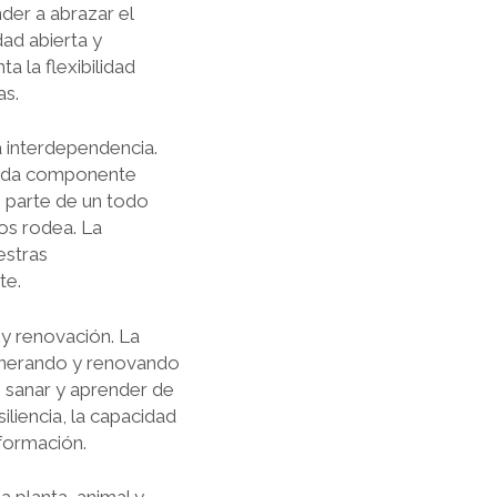
der a abrazar el
dad abierta y
a la flexibilidad
as.
a interdependencia.
cada componente
 parte de un todo
os rodea. La
estras
te.
 y renovación. La
generando y renovando
 sanar y aprender de
iliencia, la capacidad
formación.