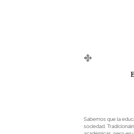
࿇
E
Sabemos que la educac
sociedad. Tradicional
académicas, pero en 