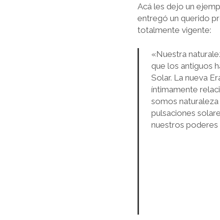
Acá les dejo un ejemp
entregó un querido pro
totalmente vigente:
«Nuestra naturalez
que los antiguos h
Solar. La nueva E
íntimamente relaci
somos naturaleza b
pulsaciones solar
nuestros poderes 