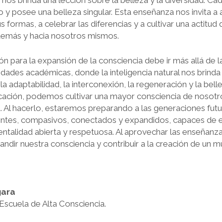
nos brinda una lección sobre la belleza y la diversidad. Cad
co y posee una belleza singular. Esta enseñanza nos invita a a
s formas, a celebrar las diferencias y a cultivar una actitud
demás y hacia nosotros mismos.
n para la expansión de la consciencia debe ir más allá de l
idades académicas, donde la inteligencia natural nos brind
a adaptabilidad, la interconexión, la regeneración y la belle
cación, podemos cultivar una mayor consciencia de nosotr
Al hacerlo, estaremos preparando a las generaciones futu
tes, compasivos, conectados y expandidos, capaces de en
talidad abierta y respetuosa. Al aprovechar las enseñanzas
ndir nuestra consciencia y contribuir a la creación de un
gara
 Escuela de Alta Consciencia.