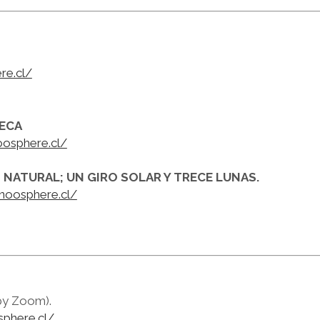
re.cl/
ECA
noosphere.cl/
 NATURAL; UN GIRO SOLAR Y TRECE LUNAS.
s.noosphere.cl/
 by Zoom).
sphere.cl/