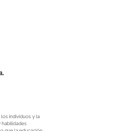
a.
os individuos y la
 habilidades
o que la educación