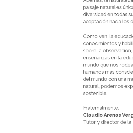
Además, la naturaleza 
paisaje natural es úni
diversidad en todas su
aceptación hacia los 
Como ven, la educació
conocimientos y habil
sobre la observación, l
enseñanzas en la edu
mundo que nos rodea. 
humanos más conscien
del mundo con una men
natural, podemos expa
sostenible.
Fraternalmente.
Claudio Arenas Ver
Tutor y director de la