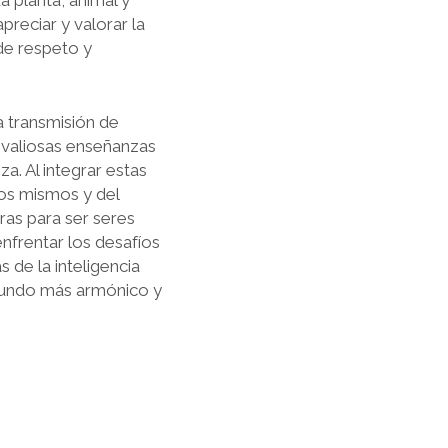
a planta, animal y
preciar y valorar la
 de respeto y
a transmisión de
a valiosas enseñanzas
za. Al integrar estas
os mismos y del
ras para ser seres
frentar los desafíos
 de la inteligencia
 mundo más armónico y