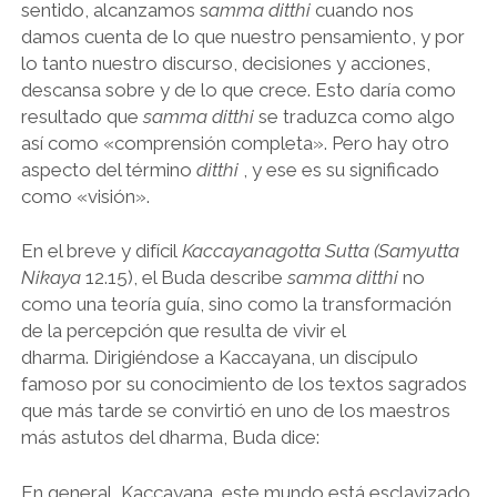
sentido, alcanzamos s
amma ditthi
cuando nos
damos cuenta de lo que nuestro pensamiento, y por
lo tanto nuestro discurso, decisiones y acciones,
descansa sobre y de lo que crece. Esto daría como
resultado que
samma ditthi
se traduzca como algo
así como «comprensión completa». Pero hay otro
aspecto del término
ditthi
, y ese es su significado
como «visión».
En el breve y difícil
Kaccayanagotta Sutta (Samyutta
Nikaya
12.15), el Buda describe
samma ditthi
no
como una teoría guía, sino como la transformación
de la percepción que resulta de vivir el
dharma. Dirigiéndose a Kaccayana, un discípulo
famoso por su conocimiento de los textos sagrados
que más tarde se convirtió en uno de los maestros
más astutos del dharma, Buda dice:
En general, Kaccayana, este mundo está esclavizado