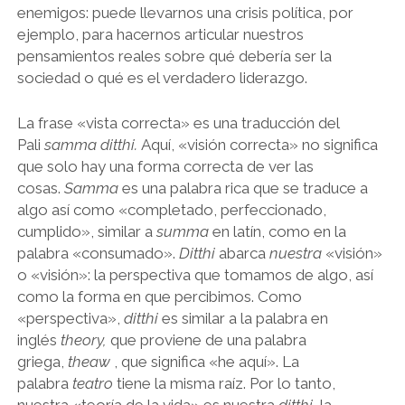
enemigos: puede llevarnos una crisis política, por
ejemplo, para hacernos articular nuestros
pensamientos reales sobre qué debería ser la
sociedad o qué es el verdadero liderazgo.
La frase «vista correcta» es una traducción del
Pali
samma ditthi.
Aquí, «visión correcta» no significa
que solo hay una forma correcta de ver las
cosas.
Samma
es una palabra rica que se traduce a
algo así como «completado, perfeccionado,
cumplido», similar a
summa
en latín, como en la
palabra «consumado».
Ditthi
abarca
nuestra
«visión»
o «visión»: la perspectiva que tomamos de algo, así
como la forma en que percibimos. Como
«perspectiva»,
ditthi
es similar a la palabra en
inglés
theory,
que proviene de una palabra
griega,
theaw
, que significa «he aquí». La
palabra
teatro
tiene la misma raíz. Por lo tanto,
nuestra «teoría de la vida» es nuestra
ditthi
, la