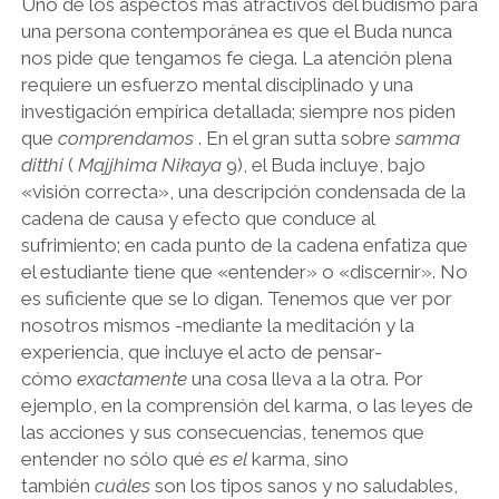
Uno de los aspectos más atractivos del budismo para
una persona contemporánea es que el Buda nunca
nos pide que tengamos fe ciega. La atención plena
requiere un esfuerzo mental disciplinado y una
investigación empírica detallada; siempre nos piden
que
comprendamos
. En el gran sutta sobre
samma
ditthi
(
Majjhima Nikaya
9), el Buda incluye, bajo
«visión correcta», una descripción condensada de la
cadena de causa y efecto que conduce al
sufrimiento; en cada punto de la cadena enfatiza que
el estudiante tiene que «entender» o «discernir». No
es suficiente que se lo digan. Tenemos que ver por
nosotros mismos -mediante la meditación y la
experiencia, que incluye el acto de pensar-
cómo
exactamente
una cosa lleva a la otra. Por
ejemplo, en la comprensión del karma, o las leyes de
las acciones y sus consecuencias, tenemos que
entender no sólo qué
es el
karma, sino
también
cuáles
son los tipos sanos y no saludables,