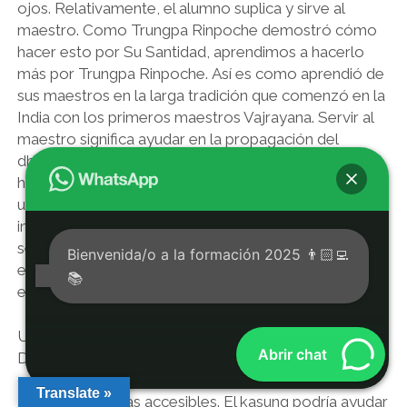
ojos. Relativamente, el alumno suplica y sirve al
maestro. Como Trungpa Rinpoche demostró cómo
hacer esto por Su Santidad, aprendimos a hacerlo
más por Trungpa Rinpoche. Así es como aprendió de
sus maestros en la larga tradición que comenzó en la
India con los primeros maestros Vajrayana. Servir al
maestro significa ayudar en la propagación del
dharma y puede abarcar todo, desde la traducción
hasta la instrucción de meditación para ayudar a dirigir
un hogar y actuar como un secretario de citas. Al
invitar a los alumnos a que desempeñen funciones de
servicio y asistencia, les permitió aprender el dharma
Bienvenida/o a la formación 2025 👨🏻‍💻
en situaciones cotidianas, donde el caucho se
📚
encuentra con la carretera.
Una forma de esta práctica como servicio se llamaba
Abrir chat
Dorje Kasung, que se traduce aproximadamente
como aquellos que protegen las enseñanzas y las
Translate »
ayudan a hacerlas accesibles. El kasung podría ayudar