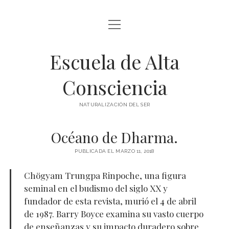
abrir
BLOG Y ARTÍCULOS
menú
Escuela de Alta
whatsapp
Consciencia
NATURALIZACIÓN DEL SER
Océano de Dharma.
PUBLICADA EL MARZO 11, 2018
Chögyam Trungpa Rinpoche, una figura
seminal en el budismo del siglo XX y
fundador de esta revista, murió el 4 de abril
de 1987. Barry Boyce examina su vasto cuerpo
de enseñanzas y su impacto duradero sobre