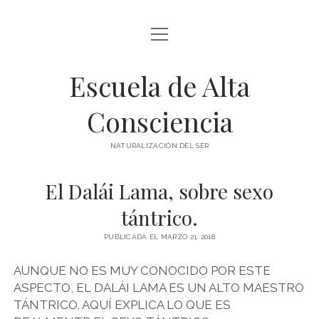
abrir
BLOG Y ARTÍCULOS
menú
Escuela de Alta
whatsapp
Consciencia
NATURALIZACIÓN DEL SER
El Dalái Lama, sobre sexo
tántrico.
PUBLICADA EL MARZO 21, 2018
AUNQUE NO ES MUY CONOCIDO POR ESTE
ASPECTO, EL DALÁI LAMA ES UN ALTO MAESTRO
TÁNTRICO. AQUÍ EXPLICA LO QUE ES