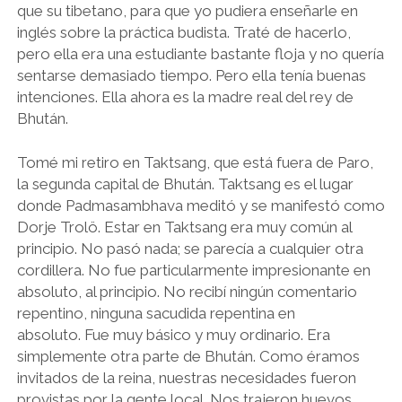
que su tibetano, para que yo pudiera enseñarle en
inglés sobre la práctica budista. Traté de hacerlo,
pero ella era una estudiante bastante floja y no quería
sentarse demasiado tiempo. Pero ella tenía buenas
intenciones. Ella ahora es la madre real del rey de
Bhután.
Tomé mi retiro en Taktsang, que está fuera de Paro,
la segunda capital de Bhután. Taktsang es el lugar
donde Padmasambhava meditó y se manifestó como
Dorje Trolö. Estar en Taktsang era muy común al
principio. No pasó nada; se parecía a cualquier otra
cordillera. No fue particularmente impresionante en
absoluto, al principio. No recibí ningún comentario
repentino, ninguna sacudida repentina en
absoluto. Fue muy básico y muy ordinario. Era
simplemente otra parte de Bhután. Como éramos
invitados de la reina, nuestras necesidades fueron
provistas por la gente local. Nos trajeron huevos,