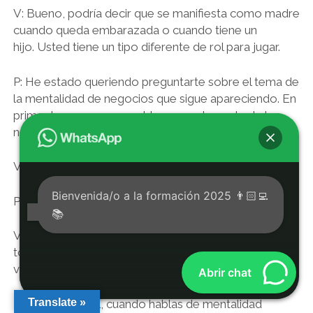
V: Bueno, podría decir que se manifiesta como madre
cuando queda embarazada o cuando tiene un
hijo. Usted tiene un tipo diferente de rol para jugar.
P: He estado queriendo preguntarte sobre el tema de
la mentalidad de negocios que sigue apareciendo. En
primer lugar, ¿ves un problema en el mundo de los
negocios per se?
V: no veo problema
Bienvenida/o a la formación 2025 👨🏻‍💻
P: ¿No ves problema? [Risa]
📚
V: El punto es tener una visión de la
totalidad. Entonces no hay problema Si no tienes una
visión de la totalidad, obviamente tendrás problemas.
Abrir chat
Translate »
P: Por lo general, cuando hablas de mentalidad