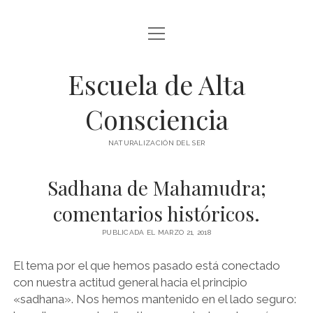
abrir
BLOG Y ARTÍCULOS
menú
Escuela de Alta
whatsapp
Consciencia
NATURALIZACIÓN DEL SER
Sadhana de Mahamudra;
comentarios históricos.
PUBLICADA EL MARZO 21, 2018
El tema por el que hemos pasado está conectado
con nuestra actitud general hacia el principio
«sadhana». Nos hemos mantenido en el lado seguro: