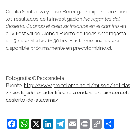
Cecilia Sanhueza y José Berenguer expondrán sobre
los resultados de la investigación
Navegantes del
desierto: Cuando el cielo se inscribe en el camino
en
el
V Festival de Ciencia Puerto de Ideas Antofagasta
,
el 15 de abril a las 16:30 hrs. El informe final estará
disponible próximamente en precolombino.cl.
Fotografía: ©Pepcandela
Fuente:
http://www.precolombino.cl/museo/noticias
/investigadores-identifican-calendario-incaico-en-el-
desierto-de-atacama/
F
W
X
Li
T
E
Pr
C
C
a
h
n
el
m
in
o
o