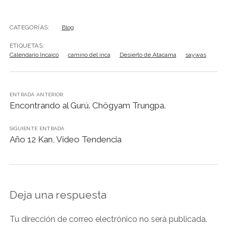
c
at
k
e
ai
t
p
m
e
s
e
gr
l
y
p
CATEGORÍAS:
Blog
b
A
dI
a
Li
ar
ETIQUETAS:
Calendario Incaico
o
p
camino del inca
n
m
Desierto de Atacama
n
saywas
tir
o
p
k
k
ENTRADA ANTERIOR:
Encontrando al Gurú. Chögyam Trungpa.
SIGUIENTE ENTRADA
Año 12 Kan, Video Tendencia
Deja una respuesta
Tu dirección de correo electrónico no será publicada.