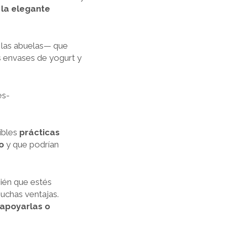
 la elegante
 las abuelas— que
os envases de yogurt y
íbles
prácticas
o
y que podrían
ién que estés
muchas ventajas.
apoyarlas o