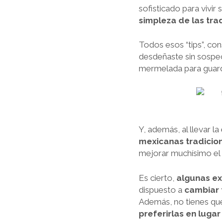
sofisticado para vivir
simpleza de las tra
Todos esos “tips”, co
desdeñaste sin sospech
mermelada para guarda
Y, además, al llevar 
mexicanas tradicio
mejorar muchísimo el
Es cierto,
algunas ex
dispuesto a
cambiar 
Además, no tienes que
preferirlas en luga