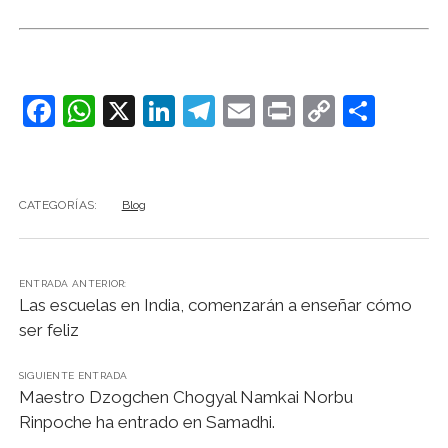
F
W
X
Li
T
E
Pr
C
C
a
h
n
el
m
in
o
o
c
at
k
e
ai
t
p
m
e
s
e
gr
l
y
p
CATEGORÍAS:
Blog
b
A
dI
a
Li
ar
o
p
n
m
n
tir
ENTRADA ANTERIOR:
o
p
k
Las escuelas en India, comenzarán a enseñar cómo
k
ser feliz
SIGUIENTE ENTRADA
Maestro Dzogchen Chogyal Namkai Norbu
Rinpoche ha entrado en Samadhi.