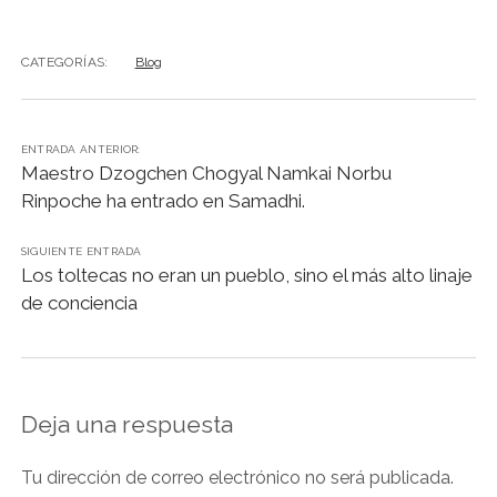
c
at
k
e
ai
t
p
m
e
s
e
gr
l
y
p
CATEGORÍAS:
Blog
b
A
dI
a
Li
ar
o
p
n
m
n
tir
ENTRADA ANTERIOR:
o
p
k
Maestro Dzogchen Chogyal Namkai Norbu
k
Rinpoche ha entrado en Samadhi.
SIGUIENTE ENTRADA
Los toltecas no eran un pueblo, sino el más alto linaje
de conciencia
Deja una respuesta
Tu dirección de correo electrónico no será publicada.