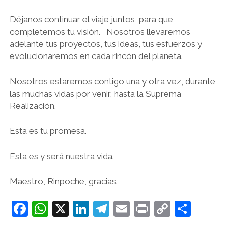
Déjanos continuar el viaje juntos, para que
completemos tu visión. Nosotros llevaremos
adelante tus proyectos, tus ideas, tus esfuerzos y
evolucionaremos en cada rincón del planeta.
Nosotros estaremos contigo una y otra vez, durante
las muchas vidas por venir, hasta la Suprema
Realización.
Esta es tu promesa.
Esta es y será nuestra vida.
Maestro, Rinpoche, gracias.
F
W
X
Li
T
E
Pr
C
C
a
h
n
el
m
in
o
o