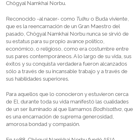
Chögyal Namkhai Norbu.
Reconocido -al nacer- como
Tulku
o Buda viviente,
que es la reencarnación de un Gran Maestro del
pasado, Chögyal Namkhai Norbu nunca se sirvió de
su estatus para su propio avance político,
económico, o religioso, como era costumbre entre
sus pares contemporáneos. A lo largo de su vida, sus
éxitos y su conquista verdadera fueron alcanzados
sólo a través de su incansable trabajo y a través de
sus habilidades superiores.
Para aquellos que lo conocieron y estuvieron cerca
de El, durante toda su vida manifestó las cualidades
de un ser iluminado al que llamamos
Bodhisattva
, que
es una encarnación de suprema generosidad,
amorosa bondad y compasión.
En 1988, Chögyal Namkhai Norbu fundó ASIA