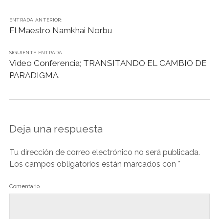
o
p
n
m
n
tir
ENTRADA ANTERIOR:
o
p
k
El Maestro Namkhai Norbu
k
SIGUIENTE ENTRADA
Video Conferencia; TRANSITANDO EL CAMBIO DE
PARADIGMA.
Deja una respuesta
Tu dirección de correo electrónico no será publicada.
Los campos obligatorios están marcados con
*
Comentario