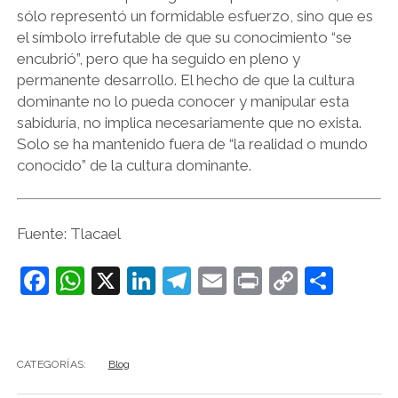
sólo representó un formidable esfuerzo, sino que es
el símbolo irrefutable de que su conocimiento “se
encubrió”, pero que ha seguido en pleno y
permanente desarrollo. El hecho de que la cultura
dominante no lo pueda conocer y manipular esta
sabiduría, no implica necesariamente que no exista.
Solo se ha mantenido fuera de “la realidad o mundo
conocido” de la cultura dominante.
Fuente: Tlacael
F
W
X
Li
T
E
Pr
C
C
a
h
n
el
m
in
o
o
c
at
k
e
ai
t
p
m
e
s
e
gr
l
y
p
CATEGORÍAS:
Blog
b
A
dI
a
Li
ar