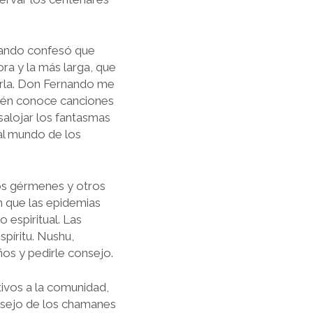
rnando confesó que
ra y la más larga, que
erla. Don Fernando me
mbién conoce canciones
esalojar los fantasmas
 al mundo de los
os gérmenes y otros
n que las epidemias
 espiritual. Las
píritu. Nushu,
ños y pedirle consejo.
tivos a la comunidad,
nsejo de los chamanes