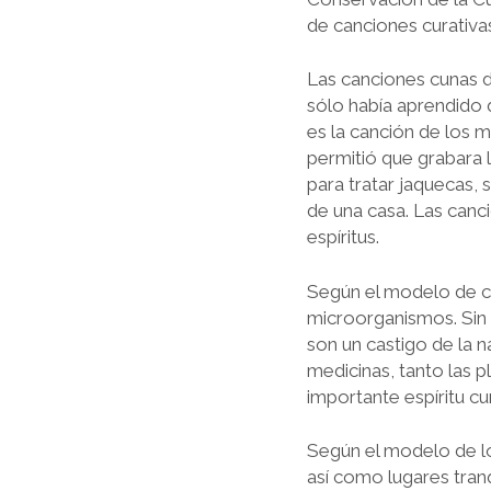
de canciones curativas 
Las canciones cunas d
sólo había aprendi­do
es la canción de los 
permitió que grabara l
para tratar jaquecas, s
de una casa. Las canci
espíritus.
Según el modelo de cu
microorganismos. Sin 
son un castigo de la 
medicinas, tanto las p
importante espíri­tu 
Según el modelo de los
así como lugares tran