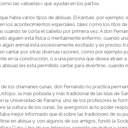
como las «abuelas» que ayudan en los partos.
ue había varios tipos de abisuas. El kantule, por ejemplo, 
en los acontecimientos especiales, tales como los ritos de
 cuando se corta el cabello por primera vez. A don Fernan
ndo alguien está física o mentalmente enfermo, cuando una 
 al­gún animal está excesivamente excitado y es preciso tran
n cantar por otras diversas razones, como por ejemplo pa
ente en la construcción, o a una persona que de­sea atraer a
 abisuas les está permitido cantar para divertirse, cuando 
ía de los chamanes cunas, don Fer­nando no practica perma
stopo, la más poblada y más tradicional de las islas de San
en la Universidad de Panamá, uno de los profesores le fo
bre la cultura de los cunas. Se avergonzó al no poder resp
taba mejor informado que él sobre las tradiciones de su pu
tirse en abisua y, con algunos de sus amigos, fundó la Soci
ltura Cuna. Uno de sus intereses consiste en gra­bar y con