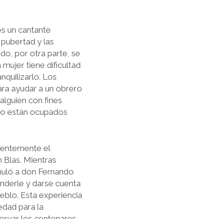
es un cantante
 pubertad y las
do, por otra parte, se
mujer tiene dificultad
quili­zarlo. Los
ra ayudar a un obrero
 alguien con fines
no están ocu­pados
nentemente el
 Blas. Mientras
rmuló a don Fernando
onderle y darse cuenta
eblo. Esta experiencia
edad para la
servar los centenares