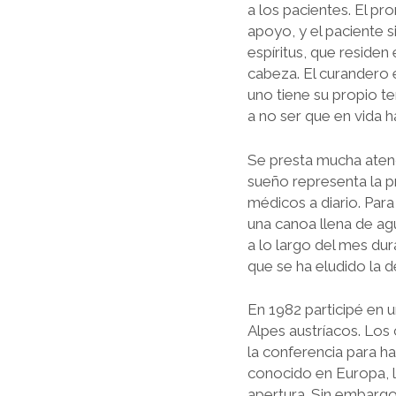
a los pacientes. El pr
apoyo, y el paciente 
espíritus, que resi­de
cabeza. El curandero e
uno tiene su propio te
a no ser que en vida 
Se presta mucha atenci
sueño representa la 
médicos a diario. Para
una canoa llena de agu
a lo largo del mes du
que se ha eludido la d
En 1982 participé en 
Alpes austríacos. Los 
la conferencia para h
conocido en Europa, l
apertura. Sin embargo,