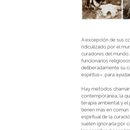
A excepción de sus co
ridiculizado por el m
curadores del mundo, 
funcionarios religios
deliberadamente su c
espíritus», para ayuda
Hay métodos chamánic
contemporánea, la quimi
terapia ambiental y e
tienen más en común 
espiritual de la cu­ra
suelen ignorarla por