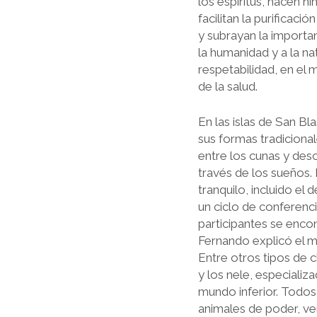
los espíritus, hacen h
facilitan la purificaci
y subrayan la importanc
la humanidad y a la na
respetabilidad, en el 
de la salud.
En las islas de San Bl
sus formas tradicional
entre los cunas y des
través de los sueños.
tranquilo, in­cluido e
un ciclo de conferenci
participantes se enco
Fernando explicó el m
Entre otros tipos de 
y los nele, especializ
mundo inferior. Todos 
animales de poder, ve