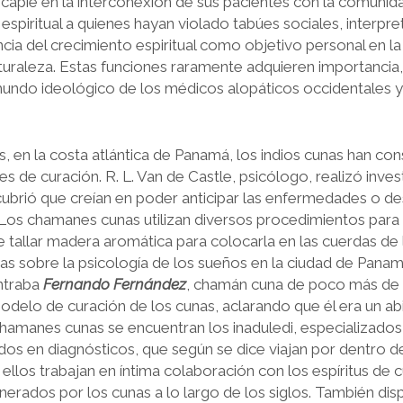
incapié en la interconexión de sus pacientes con la comunidad
ón espi­ritual a quienes hayan violado tabúes sociales, interpr
ia del crecimiento espiritual como objetivo personal en la vi
turaleza. Estas funciones raramente adquieren importancia, 
mundo ideológico de los médicos alopáticos occidentales y 
as, en la costa atlántica de Panamá, los indios cunas han 
es de curación. R. L. Van de Castle, psicólogo, realizó inv
cubrió que creían en poder anticipar las enfermedades o des
 Los chamanes cunas utilizan di­versos procedimientos para
l de tallar madera aromática para colocarla en las cuerdas d
as sobre la psicología de los sueños en la ciudad de Panam
ntraba
Fernando Fernández
, chamán cuna de poco más de 
odelo de curación de los cunas, aclarando que él era un ab
chamanes cunas se encuentran los inaduledi, especializados 
ados en diagnósticos, que según se dice viajan por dentro de 
ellos trabajan en íntima cola­boración con los espíritus de 
nerados por los cunas a lo largo de los siglos. Tam­bién d