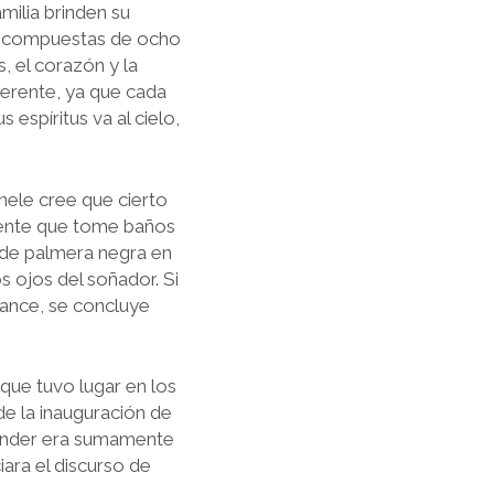
milia brinden su
án compuestas de ocho
, el corazón y la
iferente, ya que cada
espíritus va al cielo,
nele cree que cierto
iente que tome baños
a de palmera negra en
s ojos del soñador. Si
cance, se concluye
que tuvo lugar en los
de la inauguración de
hunder era sumamente
ara el discurso de