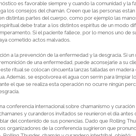
onóstico es fa­vorable siempre y cuando la comunidad y la fa
siga los consejos del chamán. Creen que las personas est
n en distintas partes del cuerpo, como por ejemplo las ma­nos
spiritual debe tra­tar a los distintos espíritus de un modo d
mperamento. Si el paciente fallece, por lo menos uno de sus 
haya cometido actos malvados.
ón a la prevención de la enferme­dad y la desgracia. Si un 
premonición de una enfermedad, puede aconsejarle a su cl
 este ritual se colocan cincuenta lanzas talladas en mader
a. Además, se espolvorea el agua con serrín para limpiar lo
rante el que se realiza esta operación no ocurre ningún per
esgracia.
una conferencia internacional sobre chamanismo y curación 
chamanes y curanderos invitados se reunieron el día antes 
ablar del contenido de sus ponencias. Dado que Rolling T
os organizadores de la con­ferencia sugirieron que pronunci
 Rolling Thunder, chamán y curandero intertribal, objetó: