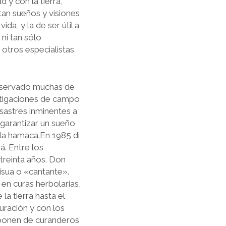
 y con la tierra,
etan sueños y visiones,
da, y la de ser útil a
ni tan sólo
otros es­pecialistas
conservado muchas de
estigaciones de campo
astres inmi­nentes a
 garantizar un sueño
e la hamaca.En 1985 di
á. Entre los
treinta años. Don
isua o «cantante».
en curas herbolarias,
la tierra hasta el
curación y con los
isponen de curanderos