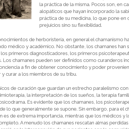
la práctica de la misma. Pocos son, en ca
alopáticos que hayan incorporado la sab
práctica de su medicina, lo que pone en 
prejuicios sino su flexibilidad.
nocimientos de herboristería, en general el chamanismo ha
undo médico y académico. No obstante, los chamanes han s
los primeros diagnosticadores, los primeros psicoterapeut
os. Los chamanes pueden ser definidos como curanderos in
onciencia a fin de obtener conocimiento y poder provenie
r y curar a los miembros de su tribu.
os de curación que guardan un estrecho paralelismo con l
oterapia, la interpretación de los sueños, la terapia fa­milia
l psicodrama. Es evidente que los chamanes, los psicoterap
de lo que generalmente se supone. Sin embargo, para el c
ción es de extrema importancia, mientras que los médicos y 
 completo. A menudo los chamanes rescatan almas perdidas