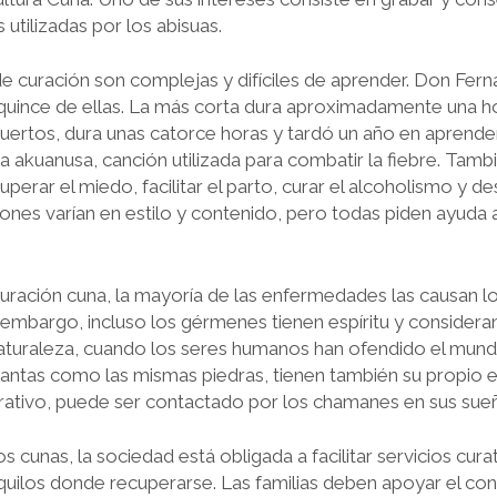
utiliza­das por los abisuas.
e curación son complejas y difíciles de aprender. Don Fe
 quince de ellas. La más corta dura aproximadamente una ho
muertos, dura unas catorce horas y tardó un año en aprend
a akuanusa, canción utiliza­da para combatir la fiebre. Ta
uperar el miedo, facilitar el parto, curar el al­coholismo y d
o­nes varían en estilo y contenido, pero todas piden ayuda
ración cuna, la mayoría de las enfermedades las causan l
embargo, incluso los gérmenes tienen espíritu y considera
naturaleza, cuando los seres humanos han ofendido el mundo
lantas como las mismas piedras, tienen también su propio es
curativo, puede ser contactado por los chamanes en sus sue
 cunas, la sociedad está obligada a facilitar servicios cura
quilos donde recuperarse. Las familias deben apoyar el co