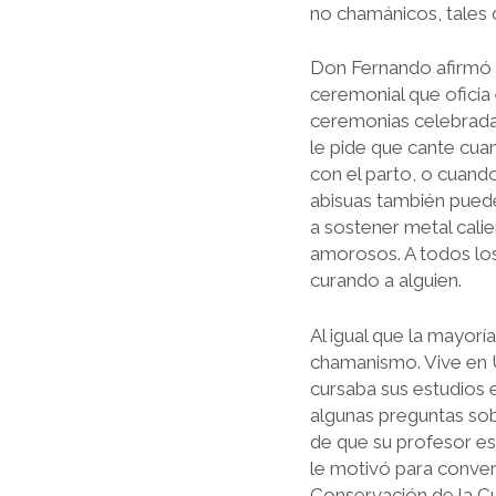
no chamánicos, tales 
Don Fernando afirmó q
ceremonial que oficia 
ceremonias celebradas
le pide que cante cua
con el parto, o cuando
abisuas también puede
a soste­ner metal cali
amorosos. A todos los
curando a alguien.
Al igual que la mayor
chamanismo. Vive en U
cursaba sus estudios 
algu­nas preguntas so
de que su profesor es
le motivó para conver
Conserva­ción de la Cu