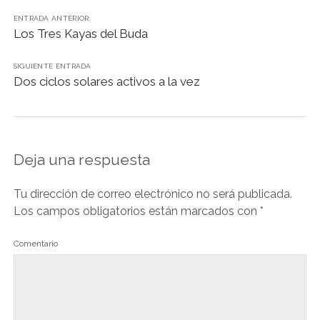
o
p
n
m
n
tir
ENTRADA ANTERIOR:
o
p
k
Los Tres Kayas del Buda
k
SIGUIENTE ENTRADA
Dos ciclos solares activos a la vez
Deja una respuesta
Tu dirección de correo electrónico no será publicada.
Los campos obligatorios están marcados con
*
Comentario